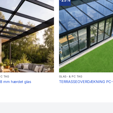
-25%
PC TAG
GLAS- & PC TAG
 8 mm hærdet glas
TERRASSEOVERDÆKNING PC-