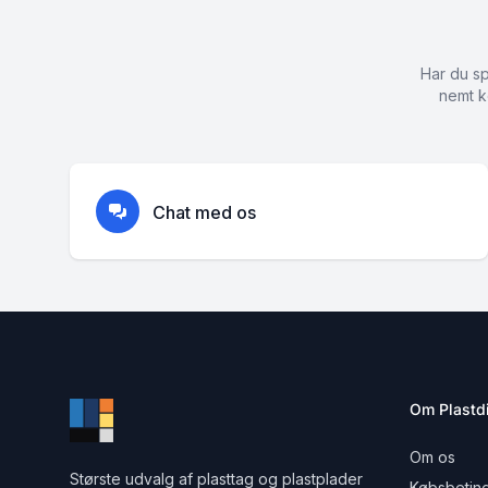
Har du sp
nemt k
Chat med os
Om Plastdi
Om os
Største udvalg af plasttag og plastplader
Købsbeting