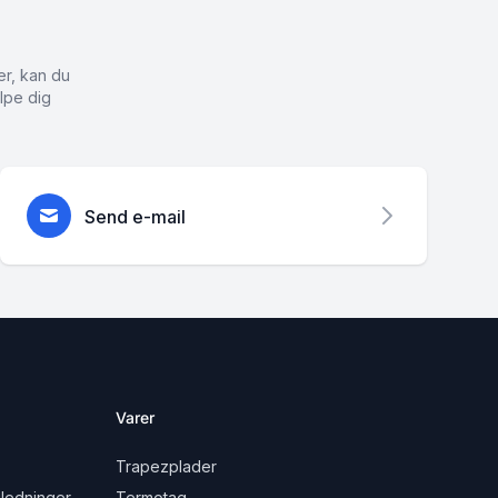
er, kan du
lpe dig
Send e-mail
Varer
Trapezplader
ledninger
Termotag