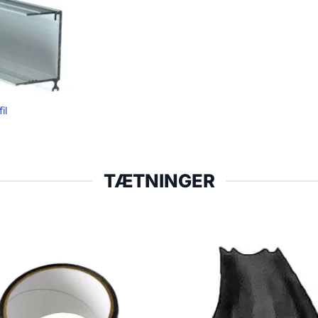
il
TÆTNINGER