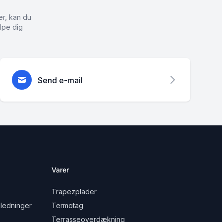
er, kan du
lpe dig
Send e-mail
Varer
Trapezplader
ledninger
Termotag
Terrasseoverdækning