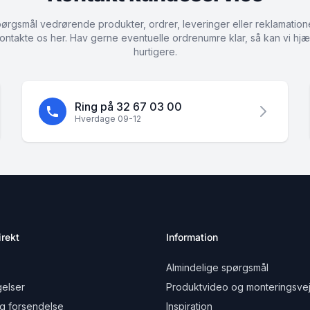
ørgsmål vedrørende produkter, ordrer, leveringer eller reklamation
ontakte os her. Hav gerne eventuelle ordrenumre klar, så kan vi hjæ
hurtigere.
Ring på 32 67 03 00
Hverdage 09-12
rekt
Information
Almindelige spørgsmål
elser
Produktvideo og monteringsvej
g forsendelse
Inspiration