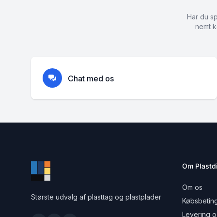
Har du sp
nemt k
Chat med os
Om Plastdi
Om os
Største udvalg af plasttag og plastplader
Købsbeting
Levering o