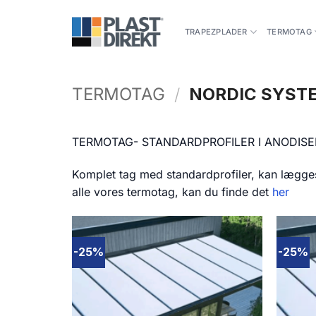
Fortsæt
til
TRAPEZPLADER
TERMOTAG
indhold
TERMOTAG
/
NORDIC SYST
TERMOTAG- STANDARDPROFILER I ANODIS
Komplet tag med standardprofiler, kan lægge
alle vores termotag, kan du finde det
her
-25%
-25%