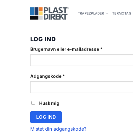
Fortsæt
til
TRAPEZPLADER
TERMOTAG
indhold
LOG IND
Påkrævet
Brugernavn eller e-mailadresse
*
Påkrævet
Adgangskode
*
Husk mig
LOG IND
Mistet din adgangskode?