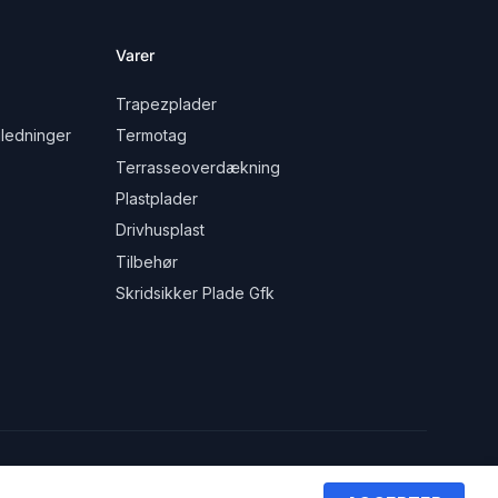
Varer
Trapezplader
ledninger
Termotag
Terrasseoverdækning
Plastplader
Drivhusplast
Tilbehør
Skridsikker Plade Gfk
© 2018-2026 Plastdirekt.dk